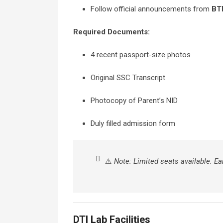
Follow official announcements from
BT
Required Documents:
4 recent passport-size photos
Original SSC Transcript
Photocopy of Parent’s NID
Duly filled admission form
⚠️
Note: Limited seats available. Ear
DTI Lab Facilities