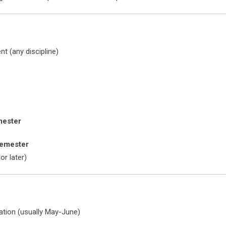
nt (any discipline)
mester
Semester
r later)
ation (usually May-June)