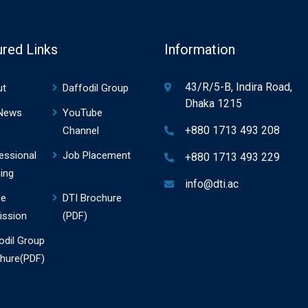
ured Links
Information
43/R/5-B, Indira Road,
ut
Daffodil Group
Dhaka 1215
 News
YouTube
+880 1713 493 208
Channel
essional
Job Placement
+880 1713 493 229
ning
info@dti.ac
ne
DTI Brochure
ission
(PDF)
odil Group
hure(PDF)