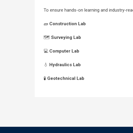
To ensure hands-on learning and industry-ready 
🧱
Construction Lab
🗺️
Surveying Lab
💻
Computer Lab
💧
Hydraulics Lab
🧪
Geotechnical Lab