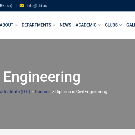
|
(Bkash)
info@dti.ac
ABOUT
DEPARTMENTS
NEWS
ACADEMIC
CLUBS
GAL
l Engineering
>
>
l Institute (DTI)
Courses
Diploma in Civil Engineering