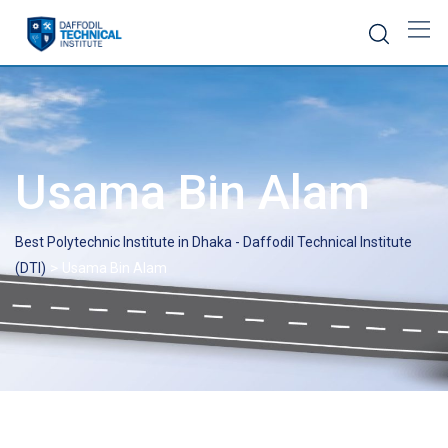
Skip
to
content
Usama Bin Alam
Best Polytechnic Institute in Dhaka - Daffodil Technical Institute
>
(DTI)
Usama Bin Alam